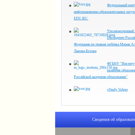
Федеральный цент
информационно-образовательных ресур
EDU.RU.
Уполномоченный 
Президенте Росси
Федерации по правам ребёнка Мария Ал
Львова-Белова
ФГБНУ "Институт
развития образов
Российской академии образования"
«Study Volga»
Сведения об образоват