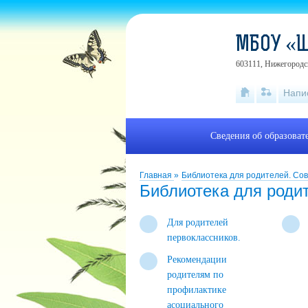
МБОУ «
603111, Нижегородск
Напи
Сведения об образоват
Главная
»
Библиотека для родителей. Сов
Библиотека для родит
Для родителей
первоклассников.
Рекомендации
родителям по
профилактике
асоциального