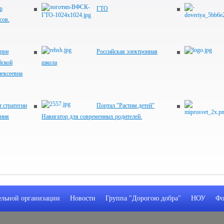
р
ГТО
сов.
при
Российская электронная
йской
школа
ексеевна
 стратегии
Портал "Растим детей"
ания
Навигатор для современных родителей.
ельной организации
Новости
Группа "Дорогою добра"
НОУ
Фо