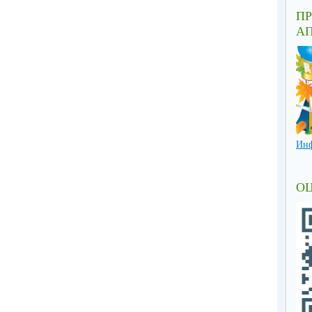
ПР
АП
Инф
О