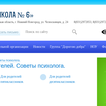
ШКОЛА № 6»
ая область, г. Нижний Новгород, ул. Челюскинцев, д. 24
8(831)2972053, 8(831)297
сать письмо
ельной организации
Новости
Группа "Дорогою добра"
НОУ
Фо
еты психолога.
елей. Советы психолога.
Для родителей
Для родителей
пятиклассников.
десятиклассников.