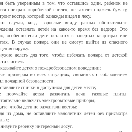
зя быть уверенным в том, что оставшись один, ребенок не
тся поиграть коробочкой спичек, не захочет поджечь бумагу,
троит костер, который однажды видел в лесу.
ют случаи, когда взрослые ввиду разных обстоятельств
ждены оставлять детей на какое-то время без надзора. Это
но, особенно если дети остаются в запертых квартирах или
атах. В случае пожара они не смогут выйти из опасного
щения наружу.
нужно делать для того, чтобы избежать пожара от детской
сти с огнем:
ссказывайте детям о пожаробезопасном поведении;
дьте примером во всех ситуациях, связанных с соблюдением
ил пожарной безопасности;
оставляйте спички в доступном для детей месте;
е поручайте детям разжигать печи, газовые плиты,
стоятельно включать электробытовые приборы;
дите, чтобы дети не разжигали костры;
одя из дома, не оставляйте малолетних детей без присмотра
слых;
анизуйте ребенку интересный досуг.