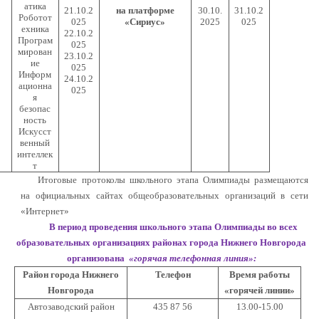
атика
21.10.2
на платформе
30.10.
31.10.2
Роботот
025
«Сириус»
2025
025
ехника
22.10.2
Програм
025
мирован
23.10.2
ие
025
Информ
24.10.2
ационна
025
я
безопас
ность
Искусст
венный
интеллек
т
Итоговые протоколы школьного этапа Олимпиады размещаются
на официальных сайтах общеобразовательных организаций в сети
«Интернет»
В период проведения школьного этапа Олимпиады во всех
образовательных организациях районах города Нижнего Новгорода
организована
«горячая телефонная линия»:
Район города Нижнего
Телефон
Время работы
Новгорода
«горячей линии»
Автозаводский район
435 87 56
13.00-15.00