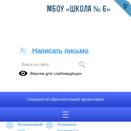
МБОУ «ШКОЛА № 6»
Написать письмо
Олимпиады
Версия для слабовидящих
Нормативно-
Школьный
Муниципальный
правовая
этап
этап
база
всероссийской
всероссийской
Сведения об образовательной организации
всероссийской
олимпиады
олимпиады
олимпиады
школьников.
школьников.
школьников
Региональный
Результаты
этап
предметных