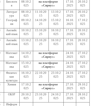
6
Биологи
08.10.2
на платформе
17.10.
20.10.2
я
025
«Сириус»
2025
025
Литерат
08.10.2
11.10.20
13.10.2
17.10.
20.10.2
ура
025
15
025
2025
025
7
Географ
09.10.2
14.10.20
15.10.2
16.10.
17.10.2
ия
025
25
025
2025
025
8
Английс
10.10.2
15.10.20
16.10.2
17.10.
20.10.2
кий язык
025
25
025
2025
025
9
Английс
13.10.2
15.10.20
16.10.2
17.10.
20.10.2
кий язык
025
25
025
2025
025
0
Математ
14.10.2
на платформе
24.10.
27.10.2
ика
025
«Сириус»
2025
025
1
Математ
15.10.2
на платформе
24.10.
27.10.2
ика
025
«Сириус»
2025
025
2
Физичес
16.10.2
22.10.20
23.10.2
24.10.
27.10.2
кая
025
25
025
2025
025
культура
3
Химия
17.10.2
на платформе
27.10.
29.10.2
025
«Сириус»
2025
025
4
ОБЗР
20.10.2
23.10.20
24.10.2
27.10.
28.10.2
025
25
025
2025
025
5
Информ