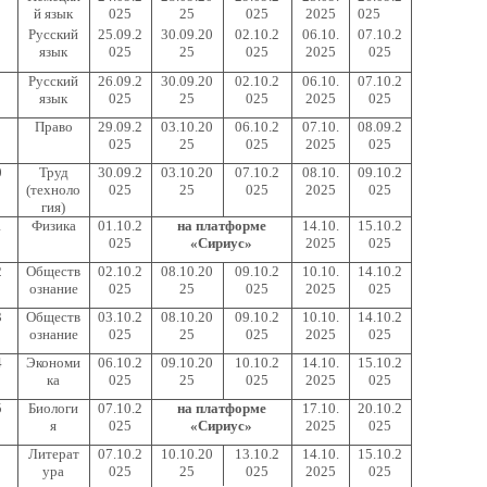
й язык
025
25
025
2025
025
Русский
25.09.2
30.09.20
02.10.2
06.10.
07.10.2
язык
025
25
025
2025
025
Русский
26.09.2
30.09.20
02.10.2
06.10.
07.10.2
язык
025
25
025
2025
025
Право
29.09.2
03.10.20
06.10.2
07.10.
08.09.2
025
25
025
2025
025
0
Труд
30.09.2
03.10.20
07.10.2
08.10.
09.10.2
(техноло
025
25
025
2025
025
гия)
1
Физика
01.10.2
на платформе
14.10.
15.10.2
025
«Сириус»
2025
025
2
Обществ
02.10.2
08.10.20
09.10.2
10.10.
14.10.2
ознание
025
25
025
2025
025
3
Обществ
03.10.2
08.10.20
09.10.2
10.10.
14.10.2
ознание
025
25
025
2025
025
4
Экономи
06.10.2
09.10.20
10.10.2
14.10.
15.10.2
ка
025
25
025
2025
025
5
Биологи
07.10.2
на платформе
17.10.
20.10.2
я
025
«Сириус»
2025
025
Литерат
07.10.2
10.10.20
13.10.2
14.10.
15.10.2
ура
025
25
025
2025
025