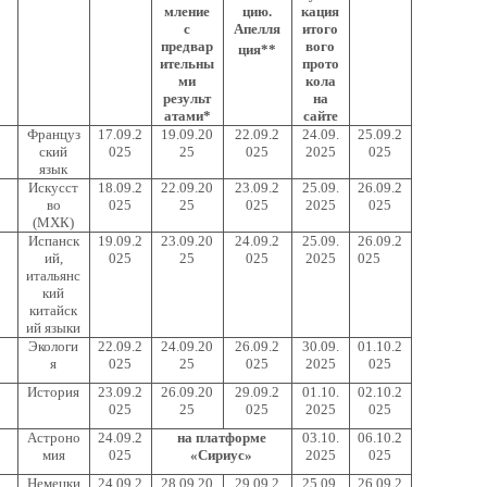
мление
цию.
кация
с
Апелля
итого
предвар
вого
ция**
ительны
прото
ми
кола
результ
на
атами*
сайте
Француз
17.09.2
19.09.20
22.09.2
24.09.
25.09.2
ский
025
25
025
2025
025
язык
Искусст
18.09.2
22.09.20
23.09.2
25.09.
26.09.2
во
025
25
025
2025
025
(МХК)
Испанск
19.09.2
23.09.20
24.09.2
25.09.
26.09.2
ий,
025
25
025
2025
025
итальянс
кий
китайск
ий языки
Экологи
22.09.2
24.09.20
26.09.2
30.09.
01.10.2
я
025
25
025
2025
025
История
23.09.2
26.09.20
29.09.2
01.10.
02.10.2
025
25
025
2025
025
Астроно
24.09.2
на платформе
03.10.
06.10.2
мия
025
«Сириус»
2025
025
Немецки
24.09.2
28.09.20
29.09.2
25.09.
26.09.2