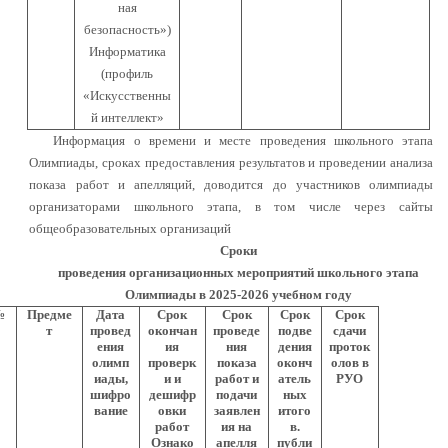
ная
безопасность»)
Информатика
(профиль
«Искусственны
й интеллект»
Информация о времени и месте проведения школьного этапа
Олимпиады, сроках предоставления результатов и проведении анализа
показа работ и апелляций, доводится до участников олимпиады
организаторами школьного этапа, в том числе через сайты
общеобразовательных организаций
Сроки
проведения организационных мероприятий школьного этапа
Олимпиады в 2025-2026 учебном году
№
Предме
Дата
Срок
Срок
Срок
Срок
т
провед
окончан
проведе
подве
сдачи
ения
ия
ния
дения
проток
олимп
проверк
показа
оконч
олов в
иады,
и и
работ и
атель
РУО
шифро
дешифр
подачи
ных
вание
овки
заявлен
итого
работ
ия на
в.
Ознако
апелля
публи