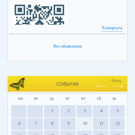
Развернуть
Все объявления
Июль
События
пн
вт
ср
чт
пт
сб
вс
1
2
3
4
5
6
7
8
9
10
11
12