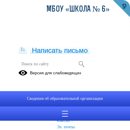
МБОУ «ШКОЛА № 6»
Написать письмо
Дистанционное обучение
Версия для слабовидящих
Нормативная
Перечень
Коммуникации
база по
образовательных
с классными
дистанционному
платформ,
руководителями
Сведения об образовательной организации
обучению.
используемых
6-8, 10
учителями в
классов.
6-8, 10
классах +
Эл. почты