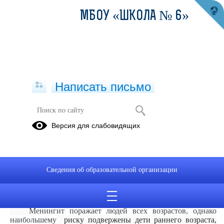
МБОУ «ШКОЛА № 6»
Написать письмо
Менингит: что нужно знать
Версия для слабовидящих
24.04.2025
Менингит – воспаление оболочек головного и
спинного мозга, причиной которого могут быть многие
Сведения об образовательной организации
микроорганизмы, в том числе бактерии, вирусы, грибки и
паразиты. Среди самых опасных возбудителей:
менингококк, пневмококк, гемофильная палочка,
стрептококк группы B.
Менингит поражает людей всех возрастов, однако
наибольшему
риску подвержены дети раннего возраста,