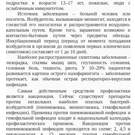
подростки в возрасте 13–17 лет, пожилые, люди с
ослабленным иммунитетом.
Источник заболевания – больной человек или
носитель. Возбудители, вызывающие менингит, находятся в
слизистой его носоглотки и распространяются воздушно-
капельным путем. Кроме того, заражение возможно и
контактно-бытовым путем через предметы обихода.
Инкубационный период (период от момента попадания
возбудителя в организм до появления первых клинических
симптомов) составляет от 1 до 10 дней.
Наиболее распространенные симптомы заболевания –
лихорадка, спазмы мышц шеи, спутанность сознания,
головная боль, тошнота, рвота. У 10–20% пациентов
развивается картина острого назофарингита – заболевание
протекает, как обычная острая респираторно-вирусная
инфекция.
Самым действенным средством профилактики
является вакцинация. Сейчас существуют препараты
против нескольких наиболее опасных бактерий-
возбудителей (пневмококка, менингококка, гемофильной
инфекции). Прививка против пневмококковой инфекции и
гемофильной инфекции входят в национальный календарь
профилактических прививок. Вакцинация против
пневмококковой инфекции проводится по схеме: 2, 4,5 и
ревакцинация в 15 месяцев, против гемофильной