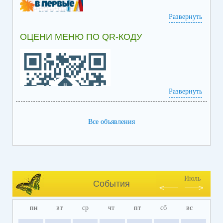
Развернуть
ОЦЕНИ МЕНЮ ПО QR-КОДУ
Информация по приёму в 1 класс
Развернуть
Все объявления
Июль
События
пн
вт
ср
чт
пт
сб
вс